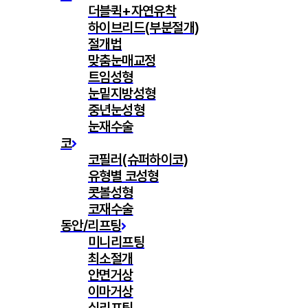
더블퀵+자연유착
하이브리드(부분절개)
절개법
맞춤눈매교정
트임성형
눈밑지방성형
중년눈성형
눈재수술
코
코필러(슈퍼하이코)
유형별 코성형
콧볼성형
코재수술
동안/리프팅
미니리프팅
최소절개
안면거상
이마거상