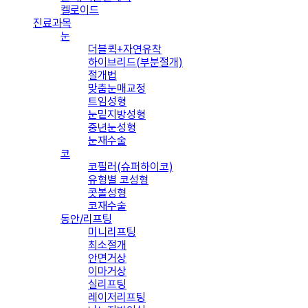
켈로이드
진료과목
눈
더블퀵+자연유착
하이브리드(부분절개)
절개법
맞춤눈매교정
트임성형
눈밑지방성형
중년눈성형
눈재수술
코
코필러(슈퍼하이코)
유형별 코성형
콧볼성형
코재수술
동안/리프팅
미니리프팅
최소절개
안면거상
이마거상
실리프팅
레이저리프팅