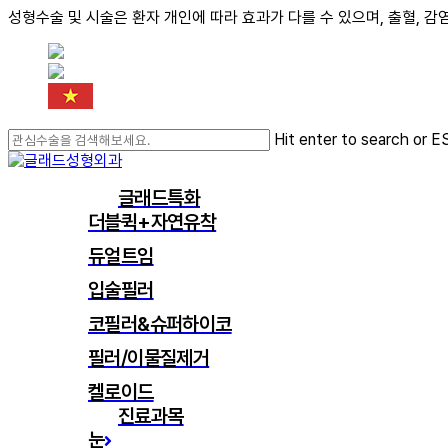
성형수술 및 시술은 환자 개인에 따라 효과가 다를 수 있으며, 출혈, 감
Skip
to
main
content
Hit enter to search or E
Close
Search
search
Menu
글래드특화
더블퀵+자연유착
듀얼트임
입술필러
코필러&슈퍼하이코
필러/이물질제거
켈로이드
진료과목
눈