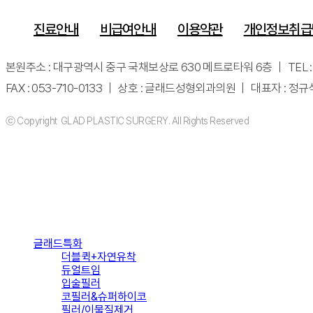
진료안내
비급여안내
이용약관
개인정보취급
본원주소 : 대구광역시 중구 국채보상로 630 메트로타워 6층 ｜ TEL : 053-
FAX : 053-710-0133 ｜ 상호 : 글래드성형외과의원 ｜ 대표자 : 정규
ⓒ Copyright GLAD PLASTIC SURGERY. All Rights Reserved
Close
글래드특화
Menu
더블퀵+자연유착
듀얼트임
입술필러
코필러&슈퍼하이코
필러/이물질제거