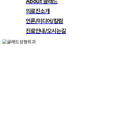
About 글래드
의료진소개
언론/미디어/칼럼
진료안내/오시는길
search
Menu