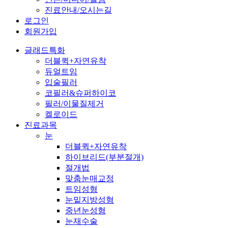
진료안내/오시는길
로그인
회원가입
글래드특화
더블퀵+자연유착
듀얼트임
입술필러
코필러&슈퍼하이코
필러/이물질제거
켈로이드
진료과목
눈
더블퀵+자연유착
하이브리드(부분절개)
절개법
맞춤눈매교정
트임성형
눈밑지방성형
중년눈성형
눈재수술