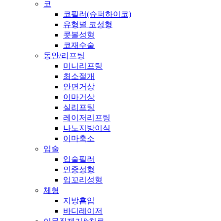
코
코필러(슈퍼하이코)
유형별 코성형
콧볼성형
코재수술
동안/리프팅
미니리프팅
최소절개
안면거상
이마거상
실리프팅
레이저리프팅
나노지방이식
이마축소
입술
입술필러
인중성형
입꼬리성형
체형
지방흡입
바디레이저