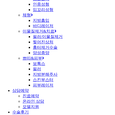
인중성형
입꼬리성형
체형
지방흡입
바디레이저
이물질제거&치료
필러/이물질제거
찢어진상처
흉터제거수술
양성종양
쁘띠&피부
보톡스
필러
지방분해주사
스킨부스터
피부레이저
상담예약
진료예약
온라인 상담
모델지원
수술후기