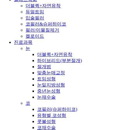
Menu
더블퀵+자연유착
듀얼트임
입술필러
코필러&슈퍼하이코
필러/이물질제거
켈로이드
진료과목
눈
더블퀵+자연유착
하이브리드(부분절개)
절개법
맞춤눈매교정
트임성형
눈밑지방성형
중년눈성형
눈재수술
코
코필러(슈퍼하이코)
유형별 코성형
콧볼성형
코재수술