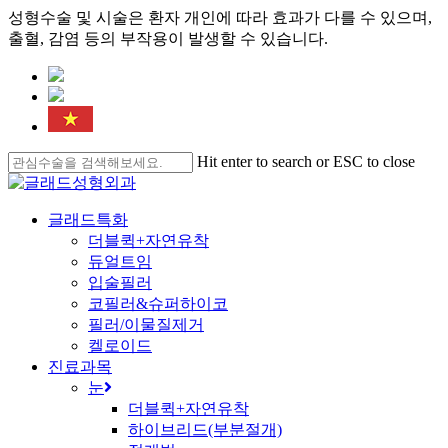
성형수술 및 시술은 환자 개인에 따라 효과가 다를 수 있으며,
출혈, 감염 등의 부작용이 발생할 수 있습니다.
Skip
to
main
content
Hit enter to search or ESC to close
Close
Search
search
Menu
글래드특화
더블퀵+자연유착
듀얼트임
입술필러
코필러&슈퍼하이코
필러/이물질제거
켈로이드
진료과목
눈
더블퀵+자연유착
하이브리드(부분절개)