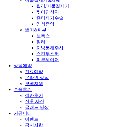
이물질제거&치료
필러/이물질제거
찢어진상처
흉터제거수술
양성종양
쁘띠&피부
보톡스
필러
지방분해주사
스킨부스터
피부레이저
상담예약
진료예약
온라인 상담
모델지원
수술후기
셀카후기
전후 사진
글래드 영상
커뮤니티
이벤트
공지사항