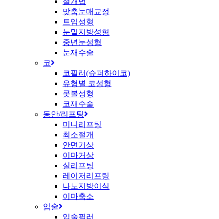
절개법
맞춤눈매교정
트임성형
눈밑지방성형
중년눈성형
눈재수술
코
코필러(슈퍼하이코)
유형별 코성형
콧볼성형
코재수술
동안/리프팅
미니리프팅
최소절개
안면거상
이마거상
실리프팅
레이저리프팅
나노지방이식
이마축소
입술
입술필러