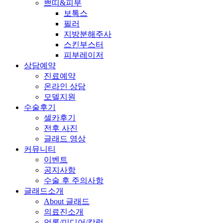
쁘띠&피부
보톡스
필러
지방분해주사
스킨부스터
피부레이저
상담예약
진료예약
온라인 상담
모델지원
수술후기
셀카후기
전후 사진
글래드 영상
커뮤니티
이벤트
공지사항
수술 후 주의사항
글래드소개
About 글래드
의료진소개
언론/미디어/칼럼