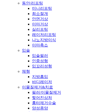
동안/리프팅
미니리프팅
최소절개
안면거상
이마거상
실리프팅
레이저리프팅
나노지방이식
이마축소
입술
입술필러
인중성형
입꼬리성형
체형
지방흡입
바디레이저
이물질제거&치료
필러/이물질제거
찢어진상처
흉터제거수술
양성종양