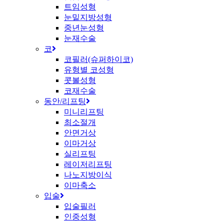
트임성형
눈밑지방성형
중년눈성형
눈재수술
코
코필러(슈퍼하이코)
유형별 코성형
콧볼성형
코재수술
동안/리프팅
미니리프팅
최소절개
안면거상
이마거상
실리프팅
레이저리프팅
나노지방이식
이마축소
입술
입술필러
인중성형