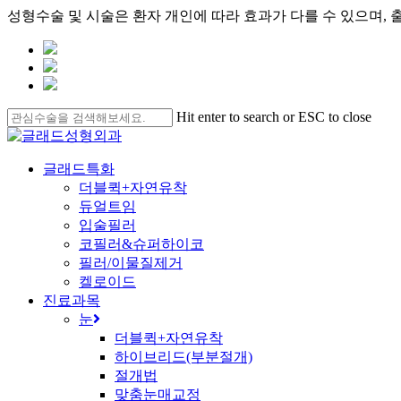
성형수술 및 시술은 환자 개인에 따라 효과가 다를 수 있으며, 
Skip
to
main
content
Hit enter to search or ESC to close
Close
Search
search
Menu
글래드특화
더블퀵+자연유착
듀얼트임
입술필러
코필러&슈퍼하이코
필러/이물질제거
켈로이드
진료과목
눈
더블퀵+자연유착
하이브리드(부분절개)
절개법
맞춤눈매교정