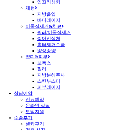
입꼬리성형
체형
지방흡입
바디레이저
이물질제거&치료
필러/이물질제거
찢어진상처
흉터제거수술
양성종양
쁘띠&피부
보톡스
필러
지방분해주사
스킨부스터
피부레이저
상담예약
진료예약
온라인 상담
모델지원
수술후기
셀카후기
전후 사진