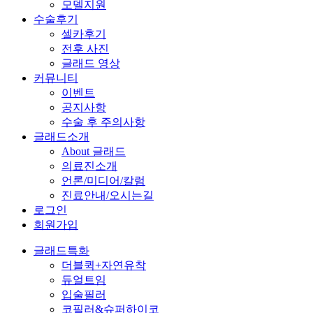
모델지원
수술후기
셀카후기
전후 사진
글래드 영상
커뮤니티
이벤트
공지사항
수술 후 주의사항
글래드소개
About 글래드
의료진소개
언론/미디어/칼럼
진료안내/오시는길
로그인
회원가입
글래드특화
더블퀵+자연유착
듀얼트임
입술필러
코필러&슈퍼하이코