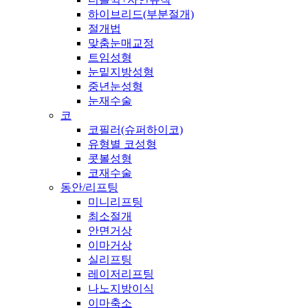
하이브리드(부분절개)
절개법
맞춤눈매교정
트임성형
눈밑지방성형
중년눈성형
눈재수술
코
코필러(슈퍼하이코)
유형별 코성형
콧볼성형
코재수술
동안/리프팅
미니리프팅
최소절개
안면거상
이마거상
실리프팅
레이저리프팅
나노지방이식
이마축소