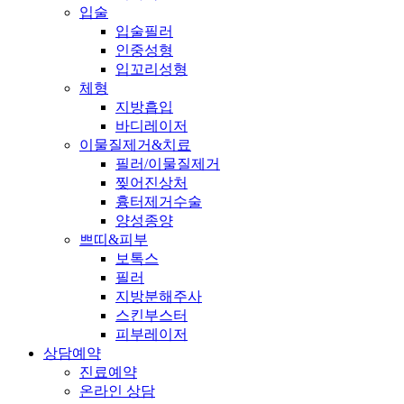
입술
입술필러
인중성형
입꼬리성형
체형
지방흡입
바디레이저
이물질제거&치료
필러/이물질제거
찢어진상처
흉터제거수술
양성종양
쁘띠&피부
보톡스
필러
지방분해주사
스킨부스터
피부레이저
상담예약
진료예약
온라인 상담