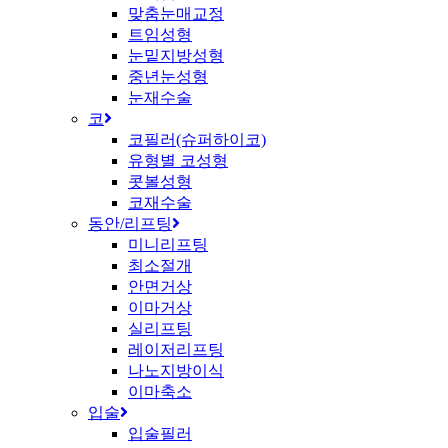
맞춤눈매교정
트임성형
눈밑지방성형
중년눈성형
눈재수술
코
코필러(슈퍼하이코)
유형별 코성형
콧볼성형
코재수술
동안/리프팅
미니리프팅
최소절개
안면거상
이마거상
실리프팅
레이저리프팅
나노지방이식
이마축소
입술
입술필러