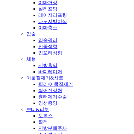
이마거상
실리프팅
레이저리프팅
나노지방이식
이마축소
입술
입술필러
인중성형
입꼬리성형
체형
지방흡입
바디레이저
이물질제거&치료
필러/이물질제거
찢어진상처
흉터제거수술
양성종양
쁘띠&피부
보톡스
필러
지방분해주사