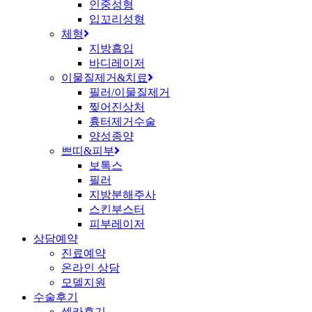
인중성형
입꼬리성형
체형
지방흡입
바디레이저
이물질제거&치료
필러/이물질제거
찢어진상처
흉터제거수술
양성종양
쁘띠&피부
보톡스
필러
지방분해주사
스킨부스터
피부레이저
상담예약
진료예약
온라인 상담
모델지원
수술후기
셀카후기