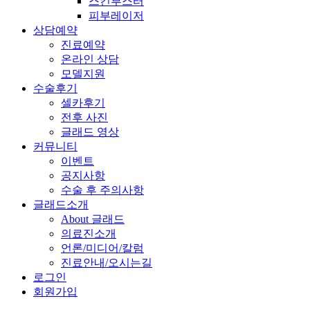
스킨부스터
피부레이저
상담예약
진료예약
온라인 상담
모델지원
수술후기
셀카후기
전후 사진
글래드 영상
커뮤니티
이벤트
공지사항
수술 후 주의사항
글래드소개
About 글래드
의료진소개
언론/미디어/칼럼
진료안내/오시는길
로그인
회원가입