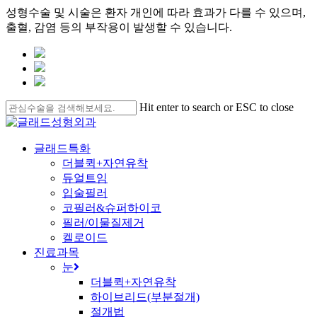
성형수술 및 시술은 환자 개인에 따라 효과가 다를 수 있으며,
출혈, 감염 등의 부작용이 발생할 수 있습니다.
Skip
to
main
content
Hit enter to search or ESC to close
Close
Search
search
Menu
글래드특화
더블퀵+자연유착
듀얼트임
입술필러
코필러&슈퍼하이코
필러/이물질제거
켈로이드
진료과목
눈
더블퀵+자연유착
하이브리드(부분절개)
절개법