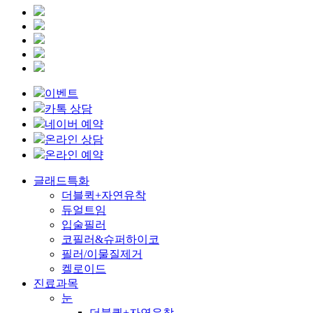
이벤트
카톡 상담
네이버 예약
온라인 상담
온라인 예약
Close
글래드특화
Menu
더블퀵+자연유착
듀얼트임
입술필러
코필러&슈퍼하이코
필러/이물질제거
켈로이드
진료과목
눈
더블퀵+자연유착