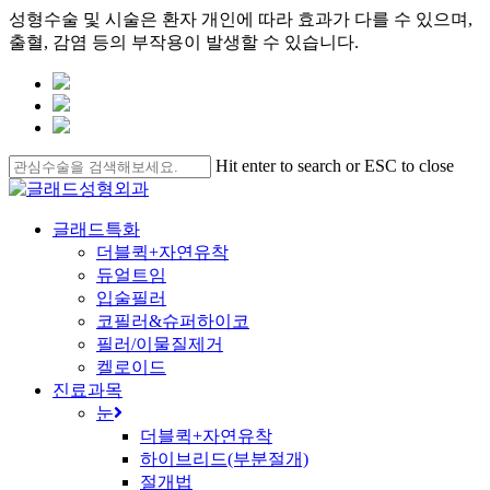
성형수술 및 시술은 환자 개인에 따라 효과가 다를 수 있으며,
출혈, 감염 등의 부작용이 발생할 수 있습니다.
Skip
to
main
content
Hit enter to search or ESC to close
Close
Search
search
Menu
글래드특화
더블퀵+자연유착
듀얼트임
입술필러
코필러&슈퍼하이코
필러/이물질제거
켈로이드
진료과목
눈
더블퀵+자연유착
하이브리드(부분절개)
절개법