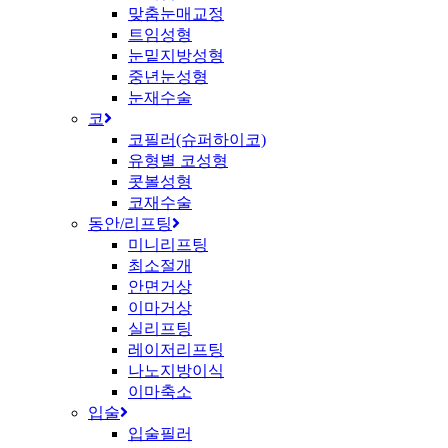
맞춤눈매교정
트임성형
눈밑지방성형
중년눈성형
눈재수술
코
코필러(슈퍼하이코)
유형별 코성형
콧볼성형
코재수술
동안/리프팅
미니리프팅
최소절개
안면거상
이마거상
실리프팅
레이저리프팅
나노지방이식
이마축소
입술
입술필러