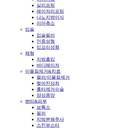
실리프팅
레이저리프팅
나노지방이식
이마축소
입술
입술필러
인중성형
입꼬리성형
체형
지방흡입
바디레이저
이물질제거&치료
필러/이물질제거
찢어진상처
흉터제거수술
양성종양
쁘띠&피부
보톡스
필러
지방분해주사
스킨부스터