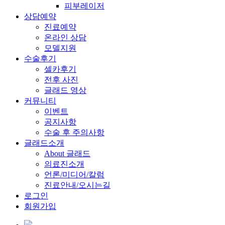
피부레이저
상담예약
진료예약
온라인 상담
모델지원
수술후기
셀카후기
전후 사진
글래드 영상
커뮤니티
이벤트
공지사항
수술 후 주의사항
글래드소개
About 글래드
의료진소개
언론/미디어/칼럼
진료안내/오시는길
로그인
회원가입