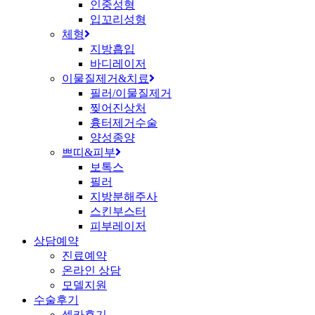
인중성형
입꼬리성형
체형
지방흡입
바디레이저
이물질제거&치료
필러/이물질제거
찢어진상처
흉터제거수술
양성종양
쁘띠&피부
보톡스
필러
지방분해주사
스킨부스터
피부레이저
상담예약
진료예약
온라인 상담
모델지원
수술후기
셀카후기