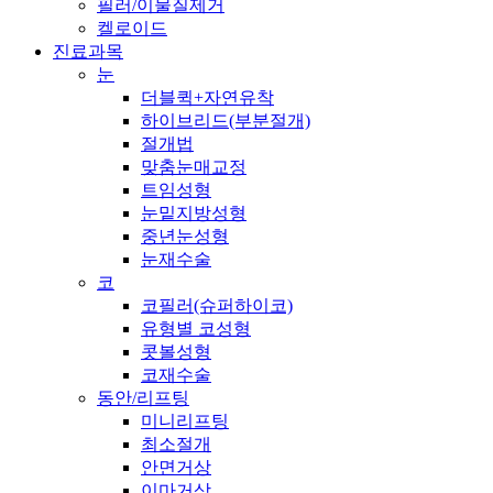
필러/이물질제거
켈로이드
진료과목
눈
더블퀵+자연유착
하이브리드(부분절개)
절개법
맞춤눈매교정
트임성형
눈밑지방성형
중년눈성형
눈재수술
코
코필러(슈퍼하이코)
유형별 코성형
콧볼성형
코재수술
동안/리프팅
미니리프팅
최소절개
안면거상
이마거상