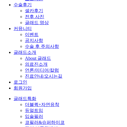
수술후기
셀카후기
전후 사진
글래드 영상
커뮤니티
이벤트
공지사항
수술 후 주의사항
글래드소개
About 글래드
의료진소개
언론/미디어/칼럼
진료안내/오시는길
로그인
회원가입
글래드특화
더블퀵+자연유착
듀얼트임
입술필러
코필러&슈퍼하이코