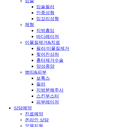
입술
입술필러
인중성형
입꼬리성형
체형
지방흡입
바디레이저
이물질제거&치료
필러/이물질제거
찢어진상처
흉터제거수술
양성종양
쁘띠&피부
보톡스
필러
지방분해주사
스킨부스터
피부레이저
상담예약
진료예약
온라인 상담
모델지원