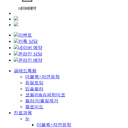
이벤트
카톡 상담
네이버 예약
온라인 상담
온라인 예약
Close
글래드특화
Menu
더블퀵+자연유착
듀얼트임
입술필러
코필러&슈퍼하이코
필러/이물질제거
켈로이드
진료과목
눈
더블퀵+자연유착