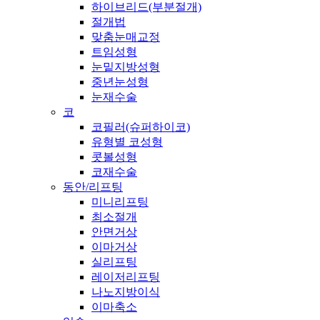
하이브리드(부분절개)
절개법
맞춤눈매교정
트임성형
눈밑지방성형
중년눈성형
눈재수술
코
코필러(슈퍼하이코)
유형별 코성형
콧볼성형
코재수술
동안/리프팅
미니리프팅
최소절개
안면거상
이마거상
실리프팅
레이저리프팅
나노지방이식
이마축소