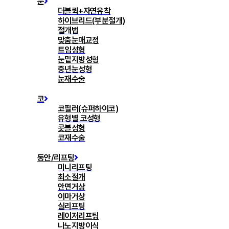
눈
더블퀵+자연유착
하이브리드(부분절개)
절개법
맞춤눈매교정
트임성형
눈밑지방성형
중년눈성형
눈재수술
코
코필러(슈퍼하이코)
유형별 코성형
콧볼성형
코재수술
동안/리프팅
미니리프팅
최소절개
안면거상
이마거상
실리프팅
레이저리프팅
나노지방이식