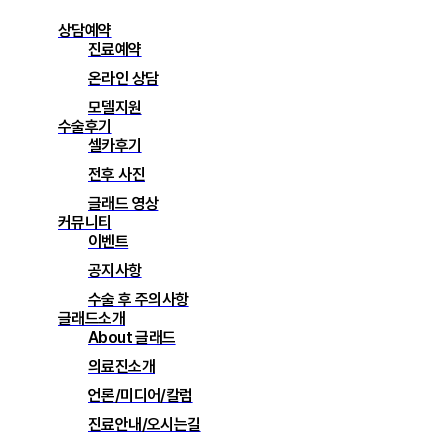
상담예약
진료예약
온라인 상담
모델지원
수술후기
셀카후기
전후 사진
글래드 영상
커뮤니티
이벤트
공지사항
수술 후 주의사항
글래드소개
About 글래드
의료진소개
언론/미디어/칼럼
진료안내/오시는길