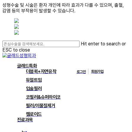
성형수술 및 시술은 환자 개인에 따라 효과가 다를 수 있으며, 출혈,
감염 등의 부작용이 발생할 수 있습니다.
Skip
to
main
content
Hit enter to search or
ESC to close
Close
Search
search
Menu
글래드특화
더블퀵+자연유착
회원가입
로그인
듀얼트임
입술필러
코필러&슈퍼하이코
필러/이물질제거
켈로이드
진료과목