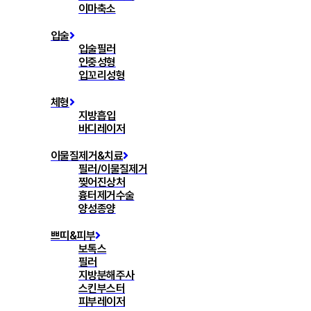
이마축소
입술
입술필러
인중성형
입꼬리성형
체형
지방흡입
바디레이저
이물질제거&치료
필러/이물질제거
찢어진상처
흉터제거수술
양성종양
쁘띠&피부
보톡스
필러
지방분해주사
스킨부스터
피부레이저