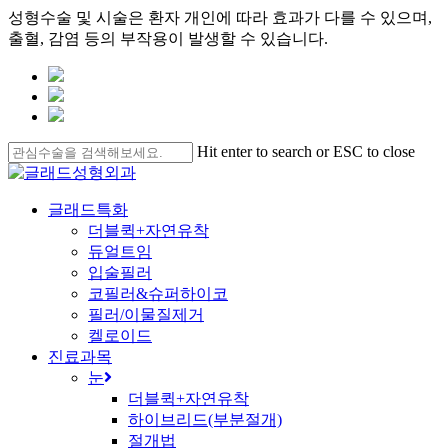
성형수술 및 시술은 환자 개인에 따라 효과가 다를 수 있으며,
출혈, 감염 등의 부작용이 발생할 수 있습니다.
Skip
to
main
content
Hit enter to search or ESC to close
Close
Search
search
Menu
글래드특화
더블퀵+자연유착
듀얼트임
입술필러
코필러&슈퍼하이코
필러/이물질제거
켈로이드
진료과목
눈
더블퀵+자연유착
하이브리드(부분절개)
절개법