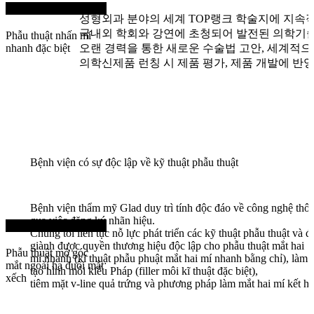
Program 01
성형외과 분야의 세계 TOP랭크 학술지에 지속
국내외 학회와 강연에 초청되어 발전된 의학기
Phẫu thuật nhấn mí
nhanh đặc biệt
오랜 경력을 통한 새로운 수술법 고안, 세계적으
의학신제품 런칭 시 제품 평가, 제품 개발에 반
Bệnh viện có sự độc lập về kỹ thuật phẫu thuật
Bệnh viện thẩm mỹ Glad duy trì tính độc đáo về công nghệ thô
qua việc đăng ký nhãn hiệu.
Program 02
Chúng tôi liên tục nỗ lực phát triển các kỹ thuật phẫu thuật và đ
giành được quyền thương hiệu độc lập cho phẫu thuật mắt hai
Phẫu thuật mở góc
mí nhanh (kĩ thuật phẫu phuật mắt hai mí nhanh bằng chỉ), làm 
mắt ngoài hạ đuôi mắt
tạo hình môi kiểu Pháp (filler môi kĩ thuật đặc biệt),
xếch
tiêm mặt v-line quả trứng và phương pháp làm mắt hai mí kết hợ