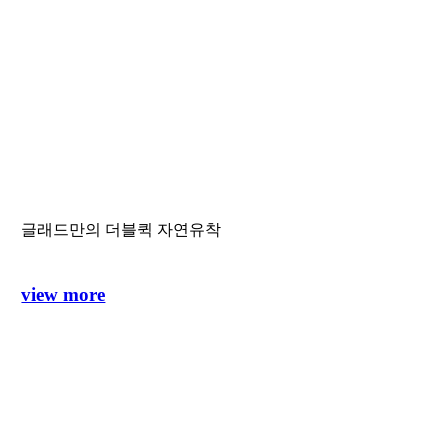
글래드만의 더블퀵 자연유착
view more
Play
Video