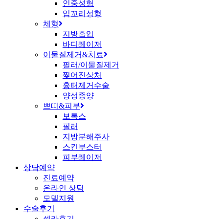
인중성형
입꼬리성형
체형
지방흡입
바디레이저
이물질제거&치료
필러/이물질제거
찢어진상처
흉터제거수술
양성종양
쁘띠&피부
보톡스
필러
지방분해주사
스킨부스터
피부레이저
상담예약
진료예약
온라인 상담
모델지원
수술후기
셀카후기