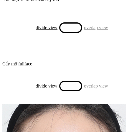
divide view
overlap view
Cấy mỡ fullface
divide view
overlap view