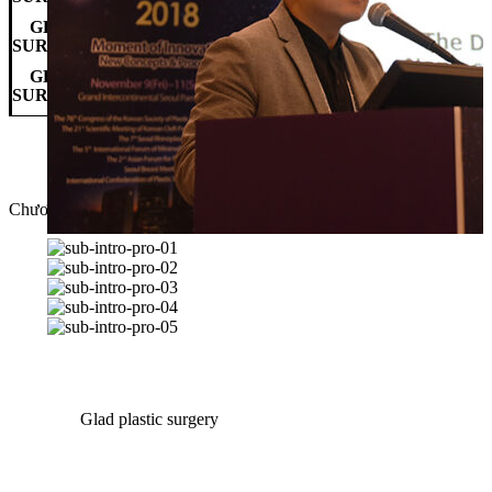
GLAD PLASTIC SURGERY GLAD PLASTIC
SURGERY GLAD PLASTIC SURGERY
GLAD PLASTIC SURGERY GLAD PLASTIC
SURGERY GLAD PLASTIC SURGERY
Chương trình đặc biệt tại Glad
Glad plastic surgery
세계에서
인정받는
실력의 차이!