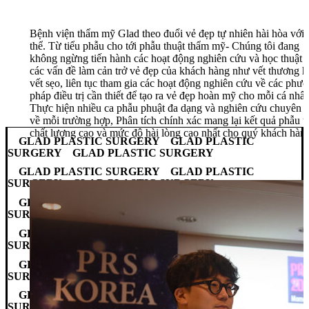
Bệnh viện thẩm mỹ Glad theo đuổi vẻ đẹp tự nhiên hài hòa với 
thể. Từ tiểu phẫu cho tới phẫu thuật thẩm mỹ- Chúng tôi đang
không ngừng tiến hành các hoạt động nghiên cứu và học thuật 
các vấn đề làm cản trở vẻ đẹp của khách hàng như vết thương h
vết sẹo, liên tục tham gia các hoạt động nghiên cứu về các phư
pháp điều trị cần thiết để tạo ra vẻ đẹp hoàn mỹ cho mỗi cá nhân
Thực hiện nhiều ca phẫu phuật đa dạng và nghiên cứu chuyên 
về mỗi trường hợp, Phân tích chính xác mang lại kết quả phẫu t
chất lượng cao và mức độ hài lòng cao nhất cho quý khách hàn
GLAD PLASTIC SURGERY GLAD PLASTIC
SURGERY GLAD PLASTIC SURGERY
GLAD PLASTIC SURGERY GLAD PLASTIC
SURGERY GLAD PLASTIC SURGERY
GLAD PLASTIC SURGERY GLAD PLASTIC
SURGERY GLAD PLASTIC SURGERY
GLAD PLASTIC SURGERY GLAD PLASTIC
SURGERY GLAD PLASTIC SURGERY
GLAD PLASTIC SURGERY GLAD PLASTIC
SURGERY GLAD PLASTIC SURGERY
GLAD PLASTIC SURGERY GLAD PLASTIC
SURGERY GLAD PLASTIC SURGERY