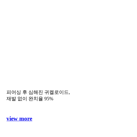
피어싱 후 심해진 귀켈로이드,
재발 없이 완치율 95%
view more