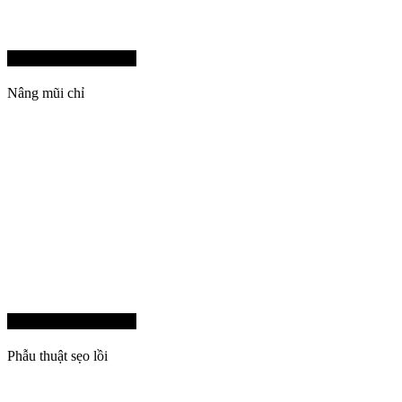
Program 04
Nâng mũi chỉ
Program 05
Phẫu thuật sẹo lồi