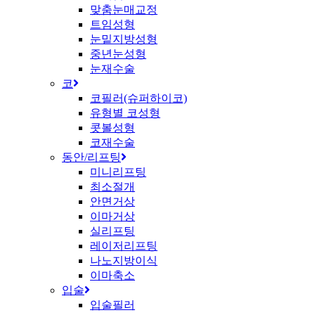
맞춤눈매교정
트임성형
눈밑지방성형
중년눈성형
눈재수술
코
코필러(슈퍼하이코)
유형별 코성형
콧볼성형
코재수술
동안/리프팅
미니리프팅
최소절개
안면거상
이마거상
실리프팅
레이저리프팅
나노지방이식
이마축소
입술
입술필러