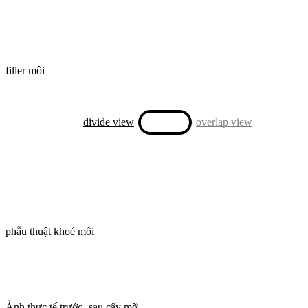
filler môi
divide view
overlap view
phẫu thuật khoé môi
Ảnh thực tế trước- sau cấy mỡ